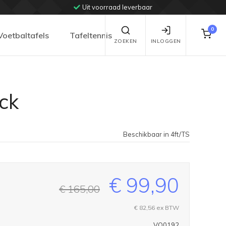
Uit voorraad leverbaar
0
Voetbaltafels
Tafeltennis
ZOEKEN
INLOGGEN
ck
Beschikbaar in 4ft/TS
€ 99,90
€ 165,00
€ 82,56
ex BTW
VO0192