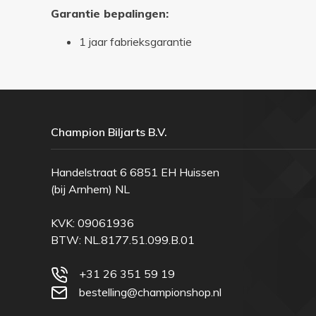
Garantie bepalingen:
1 jaar fabrieksgarantie
Champion Biljarts B.V.
Handelstraat 6 6851 EH Huissen
(bij Arnhem) NL
KVK: 09061936
BTW: NL.8177.51.099.B.01
+31 26 351 59 19
bestelling@championshop.nl