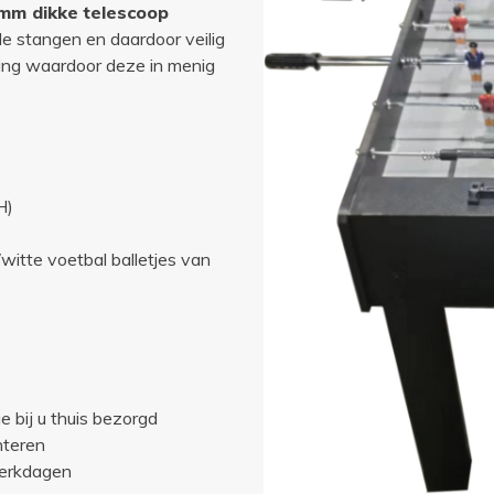
mm dikke
telescoop
de stangen en daardoor veilig
ing waardoor deze in menig
H)
 voetbal balletjes van
e bij u thuis bezorgd
onteren
werkdagen