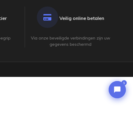
ier
Veilig online betalen
begrip
Via onze beveiligde verbindingen zijn uw
gegevens beschermd
1