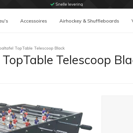
Snelle levering
eu's
Accessoires
Airhockey & Shuffleboards
baltafel TopTable Telescoop Black
l TopTable Telescoop Bla