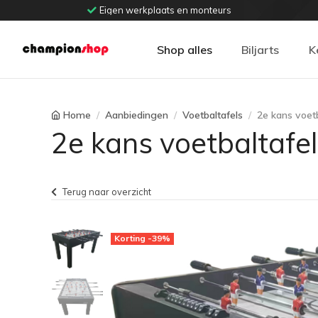
Eigen werkplaats en monteurs
Shop alles
Biljarts
K
Home
Aanbiedingen
Voetbaltafels
2e kans voet
2e kans voetbaltafe
Terug naar overzicht
Korting -39%