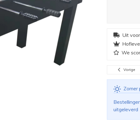
Uit voo
Hofleve
We scor
Vorige
Zomer 
Bestellinge
uitgeleverd