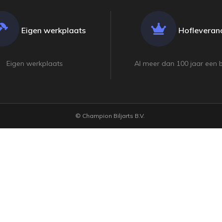
Eigen werkplaats
Hofleveranc
Eigen werkplaats
Al meer dan 100 jaar een 
© Champion Biljarts B.V.