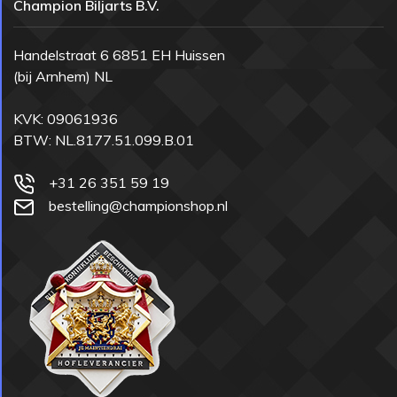
Champion Biljarts B.V.
Handelstraat 6 6851 EH Huissen
(bij Arnhem) NL
KVK: 09061936
BTW: NL.8177.51.099.B.01
+31 26 351 59 19
bestelling@championshop.nl