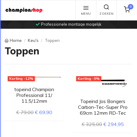
0
MENU
ZOEKEN
Professionele montage mogelijk
Home
Keu's
Toppen
Toppen
Korting -12%
Korting -9%
topeind Champion
Professional 11/
11,5/12mm
Topeind Jos Bongers
Carbon-Tec-Super Pro
€ 79,00
€ 69,90
69cm 12mm RD-Tec
€ 325,00
€ 294,95