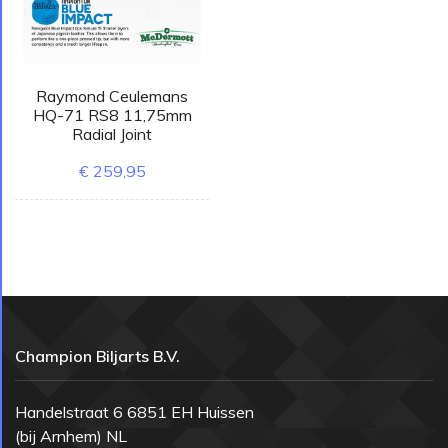
Raymond Ceulemans
HQ-71 RS8 11,75mm
Radial Joint
€ 259,95
Champion Biljarts B.V.
Handelstraat 6 6851 EH Huissen
(bij Arnhem) NL