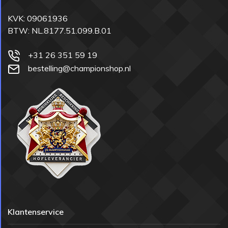
KVK: 09061936
BTW: NL.8177.51.099.B.01
+31 26 351 59 19
bestelling@championshop.nl
Klantenservice