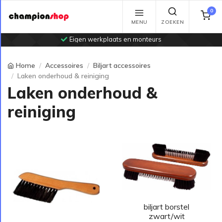
0
MENU
ZOEKEN
Eigen werkplaats en monteurs
Home
Accessoires
Biljart accessoires
Laken onderhoud & reiniging
Laken onderhoud &
reiniging
biljart borstel
zwart/wit