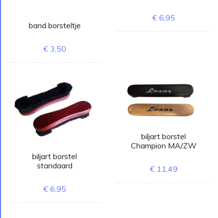
€ 6,95
band borsteltje
€ 3,50
biljart borstel
Champion MA/ZW
biljart borstel
standaard
€ 11,49
€ 6,95