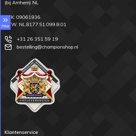
(bij Arnhem) NL
KVK: 09061936
BTW: NL.8177.51.099.B.01
Filter
+31 26 351 59 19
bestelling@championshop.nl
Klantenservice