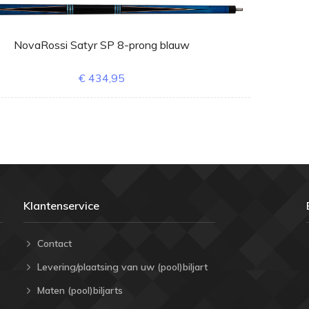
NovaRossi Satyr SP 8-prong blauw
€ 434,95
Klantenservice
Contact
Levering/plaatsing van uw (pool)biljart
Maten (pool)biljarts