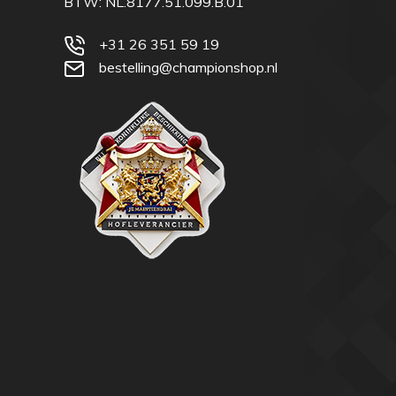
BTW: NL.8177.51.099.B.01
+31 26 351 59 19
bestelling@championshop.nl