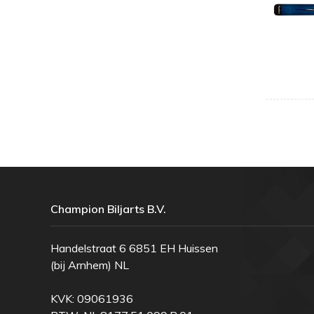
Champion Biljarts B.V.
Handelstraat 6 6851 EH Huissen
(bij Arnhem) NL
KVK: 09061936