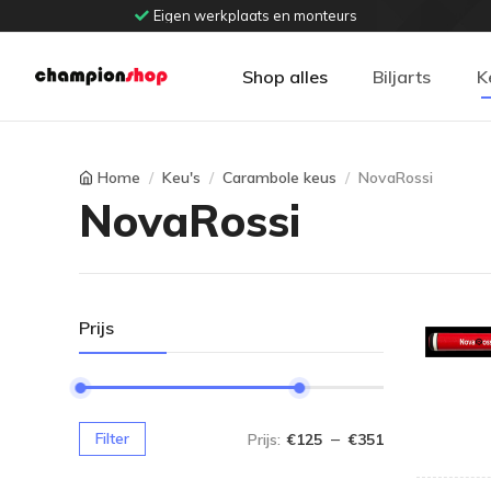
Eigen werkplaats en monteurs
Shop alles
Biljarts
K
Home
Keu's
Carambole keus
NovaRossi
NovaRossi
Prijs
–
Filter
Prijs:
€
125
€
351