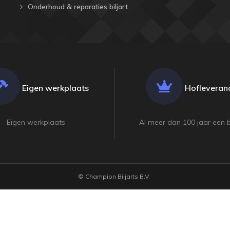
Onderhoud & reparaties biljart
Eigen werkplaats
Hofleveranc
Eigen werkplaats
Al meer dan 100 jaar een 
© Champion Biljarts B.V.