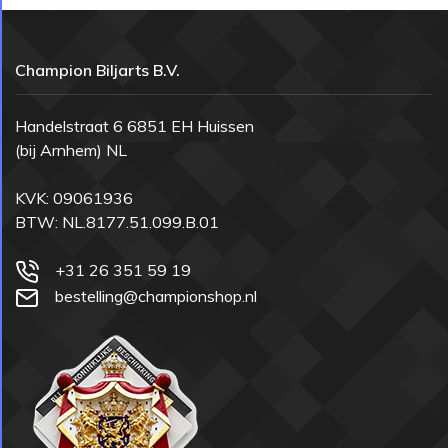
Champion Biljarts B.V.
Handelstraat 6 6851 EH Huissen
(bij Arnhem) NL
KVK: 09061936
BTW: NL.8177.51.099.B.01
+31 26 351 59 19
bestelling@championshop.nl