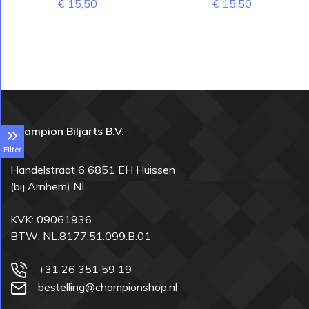
€ 15,50
€ 15,50
Champion Biljarts B.V.
Filter
Handelstraat 6 6851 EH Huissen
(bij Arnhem) NL
KVK: 09061936
BTW: NL.8177.51.099.B.01
+31 26 351 59 19
bestelling@championshop.nl