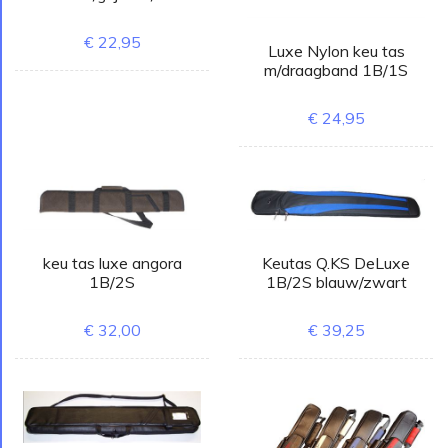
€ 22,95
Luxe Nylon keu tas
m/draagband 1B/1S
€ 24,95
keu tas luxe angora
Keutas Q.KS DeLuxe
1B/2S
1B/2S blauw/zwart
€ 32,00
€ 39,25