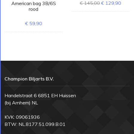
€ 145,00
€ 129,90
American bag 3B/6S
rood
€ 59,90
Champion Biljarts B.V.
Handelstraat 6 6851 EH Huissen
(bij Arnhem) NL
KVK: 09061936
BTW: NL.8177.51.099.B.01