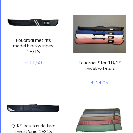
Foudraal met rits
model black/stripes
1B/1S
€ 11,50
Foudraal Star 1B/1S
zw/bl/wit/roze
€ 14,95
Q. KS keu tas de luxe
zwart/grijs 1B/1S