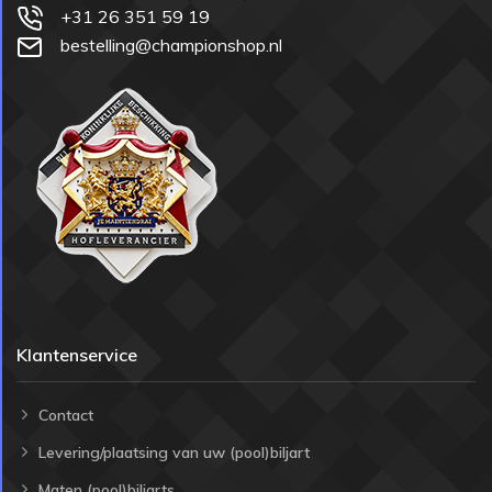
+31 26 351 59 19
bestelling@championshop.nl
Klantenservice
Contact
Levering/plaatsing van uw (pool)biljart
Maten (pool)biljarts