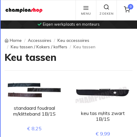
0
MENU
ZOEKEN
Eigen werkplaats en monteurs
Home
Accessoires
Keu accessoires
Keu tassen / Kokers / koffers
Keu tassen
Keu tassen
standaard foudraal
keu tas m/rits zwart
m/klitteband 1B/1S
1B/1S
€ 8,25
€ 9,99