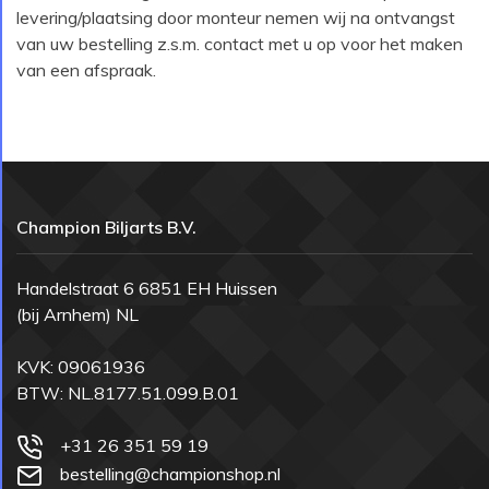
levering/plaatsing door monteur nemen wij na ontvangst
van uw bestelling z.s.m. contact met u op voor het maken
van een afspraak.
Champion Biljarts B.V.
Handelstraat 6 6851 EH Huissen
(bij Arnhem) NL
KVK: 09061936
BTW: NL.8177.51.099.B.01
+31 26 351 59 19
bestelling@championshop.nl