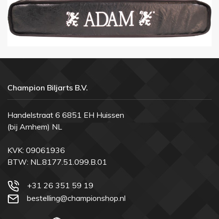
Champion Biljarts B.V.
Handelstraat 6 6851 EH Huissen
(bij Arnhem) NL
KVK: 09061936
BTW: NL.8177.51.099.B.01
+31 26 351 59 19
bestelling@championshop.nl