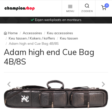
0
MENU
ZOEKEN
Eigen werkplaats en monteurs
Home
Accessoires
Keu accessoires
Keu tassen / Kokers / koffers
Keu tassen
Adam high end Cue Bag 4B/8S
Adam high end Cue Bag
4B/8S
Previous
Ne