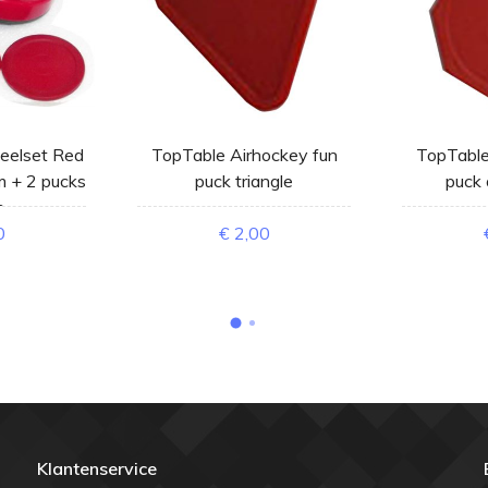
eelset Red
TopTable Airhockey fun
TopTable
 + 2 pucks
puck triangle
puck 
m
0
€ 2,00
Klantenservice