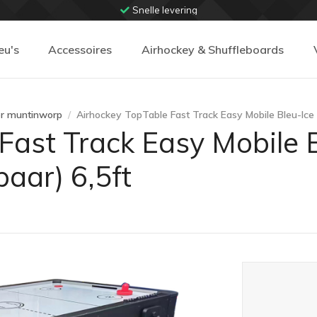
Snelle levering
eu's
Accessoires
Airhockey & Shuffleboards
er muntinworp
Airhockey TopTable Fast Track Easy Mobile Bleu-Ice 
Fast Track Easy Mobile 
aar) 6,5ft