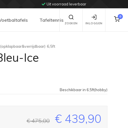
Uit voorraad leverbaar
0
Voetbaltafels
Tafeltennis
ZOEKEN
INLOGGEN
(opklapbaar&verrijdbaar) 6,5ft
Bleu-Ice
Beschikbaar in 6,5ft(hobby)
€ 439,90
€ 475,00