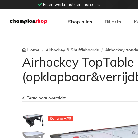
Eigen werkplaats en monteurs
Shop alles
Biljarts
K
Home
Airhockey & Shuffleboards
Airhockey zond
Airhockey TopTable 
(opklapbaar&verrijdb
Terug naar overzicht
Korting -7%