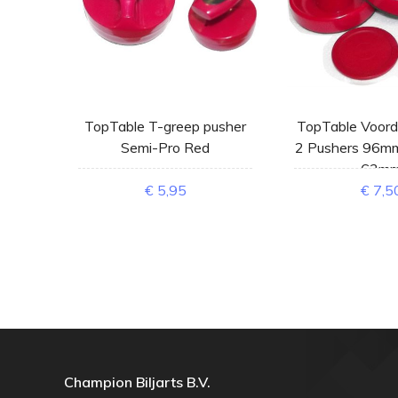
tpost
TopTable T-greep pusher
TopTable Voord
Semi-Pro Red
2 Pushers 96mm
63m
€ 5,95
€ 7,5
Champion Biljarts B.V.