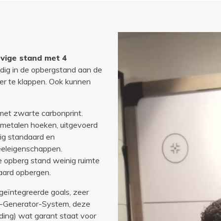
evige stand met 4
dig in de opbergstand aan de
neer te klappen. Ook kunnen
.
met zwarte carbonprint.
 metalen hoeken, uitgevoerd
vig standaard en
eeleigenschappen.
e opberg stand weinig ruimte
daard opbergen.
eïntegreerde goals, zeer
n-Generator-System, deze
ding) wat garant staat voor