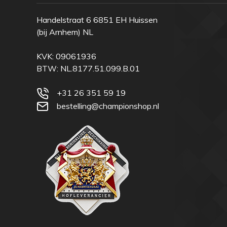
Handelstraat 6 6851 EH Huissen
(bij Arnhem) NL
KVK: 09061936
BTW: NL.8177.51.099.B.01
+31 26 351 59 19
bestelling@championshop.nl