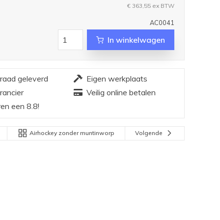
€ 363,55
ex BTW
AC0041
In winkelwagen
rraad geleverd
Eigen werkplaats
rancier
Veilig online betalen
en een 8.8!
Airhockey zonder muntinworp
Volgende