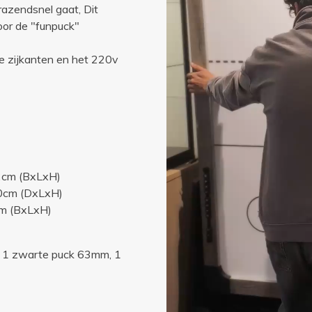
razendsnel gaat, Dit
or de "funpuck"
e zijkanten en het 220v
 (BxLxH)
 (DxLxH)
(BxLxH)
 1 zwarte puck 63mm, 1