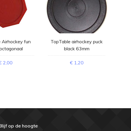
 Airhockey fun
TopTable airhockey puck
TopT
octagonaal
black 63mm
€ 2,00
€ 1,20
Blijf op de hoogte