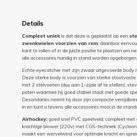
Details
Compleet uniek
is dat deze is geplaatst op een
st
zwenkwielen voorzien van rem
, daardoor eenvou
kant te rollen of in de juiste positie te plaatsen om 
alle accessoires handig in stand worden opgeborgen
Echte eyecatcher met zijn zwaar uitgevoerde body 
Deze sterke body is voorzien van sterke stootvaste
met 2 stelvoeten (dus aan 1-zijde af te stellen), ste
poten waarmee hij goed stabiel staat met goede sp
Desondanks neemt hij door zijn compacte verrijdbar
in en kunt u tevens alle accessoires mooi in de stan
Airhockey:
goed snel PVC speelveld, compleet met g
krachtige blower (220v) met CGS-techniek (Cycloo
maakt een wervelwind voor optimale kracht en sprei