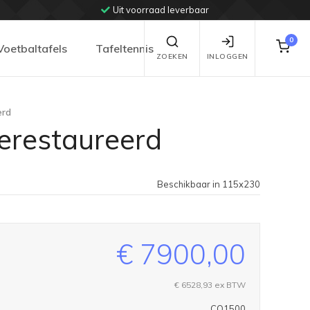
Uit voorraad leverbaar
0
Voetbaltafels
Tafeltennis
ZOEKEN
INLOGGEN
erd
 gerestaureerd
Beschikbaar in 115x230
€ 7900,00
€ 6528,93
ex BTW
CO1500