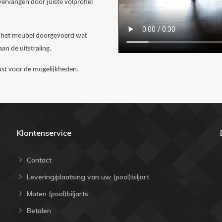
ervangen door juiste volprofiel
an het meubel doorgevoerd wat
an de uitstraling.
erust voor de mogelijkheden.
Klantenservice
Contact
Levering/plaatsing van uw (pool)biljart
Maten (pool)biljarts
Betalen