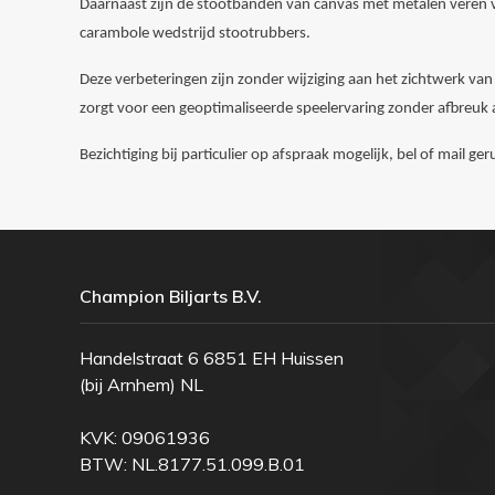
Daarnaast zijn de stootbanden van canvas met metalen veren v
carambole wedstrijd stootrubbers.
Deze verbeteringen zijn zonder wijziging aan het zichtwerk v
zorgt voor een geoptimaliseerde speelervaring zonder afbreuk a
Bezichtiging bij particulier op afspraak mogelijk, bel of mail g
Champion Biljarts B.V.
Handelstraat 6 6851 EH Huissen
(bij Arnhem) NL
KVK: 09061936
BTW: NL.8177.51.099.B.01