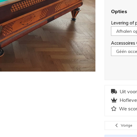
Opties
Levering of p
Accessoires
Uit voo
Hofleve
We scor
Vorige