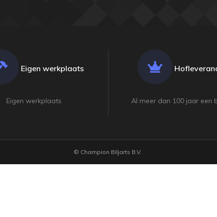
Eigen werkplaats
Hofleveranc
Eigen werkplaats
Al meer dan 100 jaar een 
© Champion Biljarts B.V.