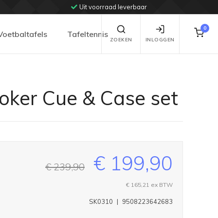
Uit voorraad leverbaar
0
Voetbaltafels
Tafeltennis
ZOEKEN
INLOGGEN
oker Cue & Case set
€ 199,90
€ 239,90
€ 165,21
ex BTW
SK0310
|
9508223642683