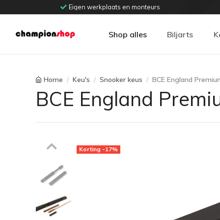
Eigen werkplaats en monteurs
Shop alles
Biljarts
K
Home
Keu's
Snooker keus
BCE England Premium 
BCE England Premium
Previous
Korting -17%