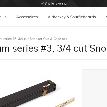
Snelle levering
eu's
Accessoires
Airhockey & Shuffleboards
series #3, 3/4 cut Snooker Cue & Case set
 series #3, 3/4 cut Sno