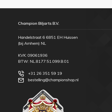
Champion Biljarts B.V.
Handelstraat 6 6851 EH Huissen
(bij Arnhem) NL
KVK: 09061936
BTW: NL.8177.51.099.B.01
+31 26 351 59 19
bestelling@championshop.nl