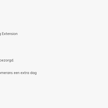
g Extension
 bezorgd.
pomerans een extra dag