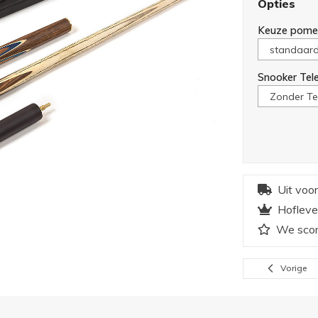
Opties
Keuze pome
Snooker Tel
Uit voo
Hofleve
We scor
Vorige