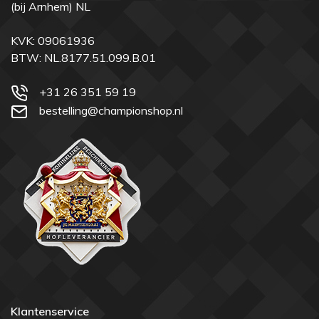
(bij Arnhem) NL
KVK: 09061936
BTW: NL.8177.51.099.B.01
+31 26 351 59 19
bestelling@championshop.nl
Klantenservice