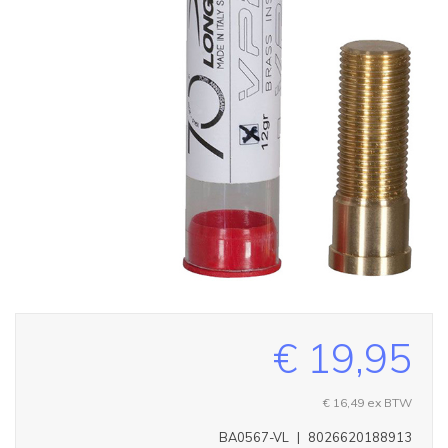
€ 19,95
€ 16,49
ex BTW
BA0567-VL
|
8026620188913