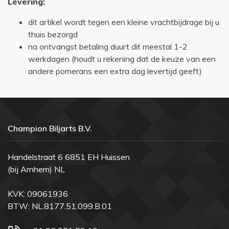
Levering:
dit artikel wordt tegen een kleine vrachtbijdrage bij u
thuis bezorgd
na ontvangst betaling duurt dit meestal 1-2
werkdagen (houdt u rekening dat de keuze van een
andere pomerans een extra dag levertijd geeft)
Champion Biljarts B.V.
Handelstraat 6 6851 EH Huissen
(bij Arnhem) NL
KVK: 09061936
BTW: NL.8177.51.099.B.01