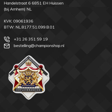
Handelstraat 6 6851 EH Huissen
(bij Arnhem) NL
KVK: 09061936
BTW: NL.8177.51.099.B.01
+31 26 351 59 19
bestelling@championshop.nl