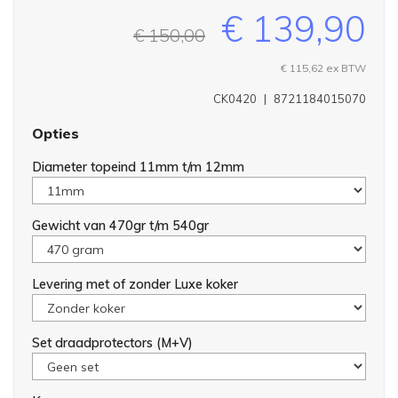
€ 139,90
€ 150,00
€ 115,62
ex BTW
CK0420
|
8721184015070
Opties
Diameter topeind 11mm t/m 12mm
Gewicht van 470gr t/m 540gr
Levering met of zonder Luxe koker
Set draadprotectors (M+V)