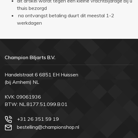
dit artikel wordt tegen een kleine vrachtbijdrage bij u
thuis bezorgd
na ontvangst betaling duurt dit meestal 1-2
werkdagen
Champion Biljarts B.V.
Handelstraat 6 6851 EH Huissen
(bij Arnhem) NL
KVK: 09061936
BTW: NL.8177.51.099.B.01
+31 26 351 59 19
bestelling@championshop.nl