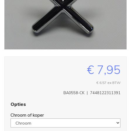
€ 7,95
€ 6,57
ex BTW
BA0558-CK
|
7448122311391
Opties
Chroom of koper