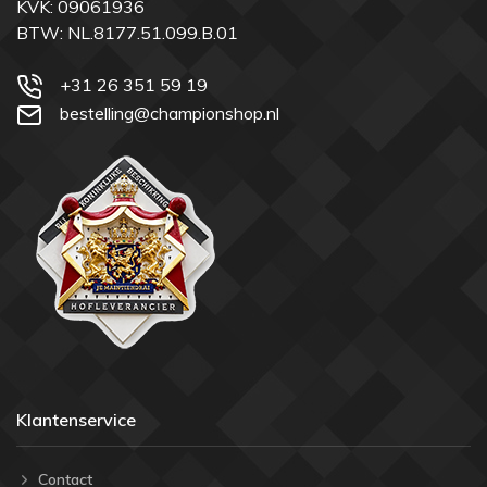
KVK: 09061936
BTW: NL.8177.51.099.B.01
+31 26 351 59 19
bestelling@championshop.nl
Klantenservice
Contact