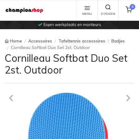
0
MENU
ZOEKEN
Eigen werkplaats en monteurs
Home
Accessoires
Tafeltennis accessoires
Badjes
Cornilleau Softbat Duo Set 2st. Outdoor
Cornilleau Softbat Duo Set
2st. Outdoor
Previous
Ne