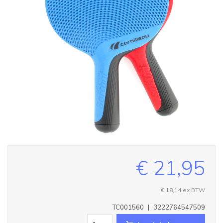
€ 21,95
€ 18,14
ex BTW
TC001560
|
3222764547509