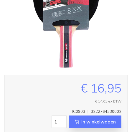
€ 16,95
€ 14,01
ex BTW
TC0903
|
3222764330002
In winkelwagen