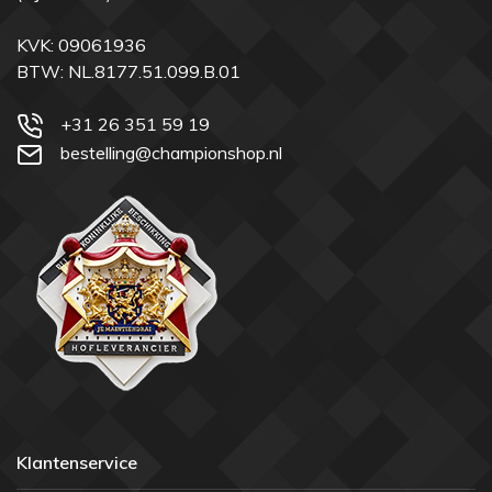
KVK: 09061936
BTW: NL.8177.51.099.B.01
+31 26 351 59 19
bestelling@championshop.nl
Klantenservice