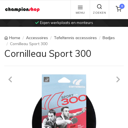
0
MENU
ZOEKEN
Eigen werkplaats en monteurs
Home
Accessoires
Tafeltennis accessoires
Badjes
Cornilleau Sport 300
Cornilleau Sport 300
Previous
Ne