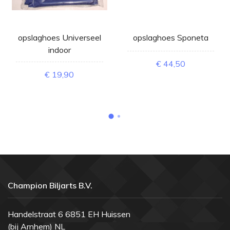
opslaghoes Universeel
opslaghoes Sponeta
indoor
€ 44,50
€ 19,90
Champion Biljarts B.V.
Handelstraat 6 6851 EH Huissen
(bij Arnhem) NL