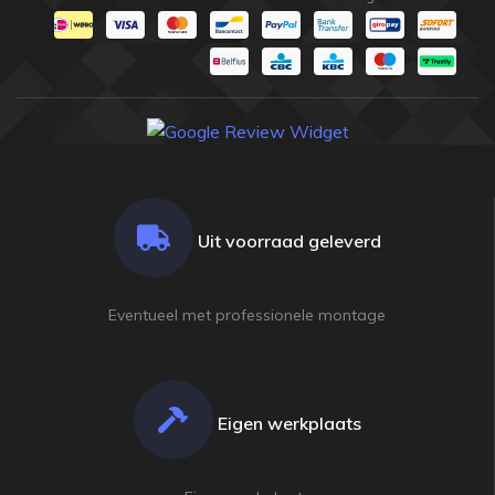
Uit voorraad geleverd
Eventueel met professionele montage
Eigen werkplaats
champion
champion
shop
shop
BILJART SPORTS & ENTERTAINMENT SINDS
BILJART SPORTS & ENTERTAINMENT SINDS
1915
1915