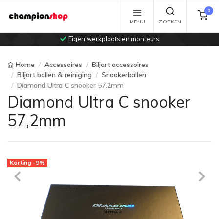
0
MENU
ZOEKEN
Eigen werkplaats en monteurs
Home
Accessoires
Biljart accessoires
Biljart ballen & reiniging
Snookerballen
Diamond Ultra C snooker 57,2mm
Diamond Ultra C snooker
57,2mm
Korting -9%
Previous
Ne