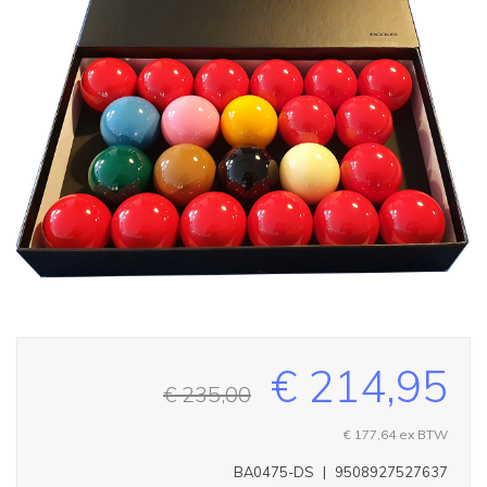
€ 214,95
€ 235,00
€ 177,64
ex BTW
BA0475-DS
|
9508927527637