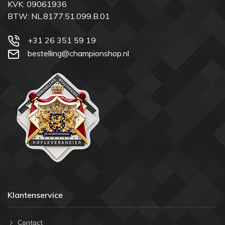
KVK: 09061936
BTW: NL.8177.51.099.B.01
+31 26 351 59 19
bestelling@championshop.nl
Klantenservice
Contact