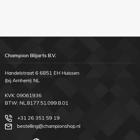
Champion Biljarts B.V.
Handelstraat 6 6851 EH Huissen
(bij Arnhem) NL
KVK: 09061936
BTW: NL.8177.51.099.B.01
+31 26 351 59 19
bestelling@championshop.nl