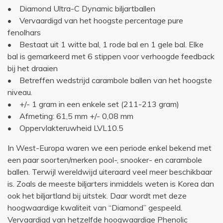
• Diamond Ultra-C Dynamic biljartballen
• Vervaardigd van het hoogste percentage pure
fenolhars
• Bestaat uit 1 witte bal, 1 rode bal en 1 gele bal. Elke
bal is gemarkeerd met 6 stippen voor verhoogde feedback
bij het draaien
• Betreffen wedstrijd carambole ballen van het hoogste
niveau.
• +/- 1 gram in een enkele set (211-213 gram)
• Afmeting: 61,5 mm +/- 0,08 mm
• Oppervlakteruwheid LVL10.5
In West-Europa waren we een periode enkel bekend met
een paar soorten/merken pool-, snooker- en carambole
ballen. Terwijl wereldwijd uiteraard veel meer beschikbaar
is. Zoals de meeste biljarters inmiddels weten is Korea dan
ook het biljartland bij uitstek. Daar wordt met deze
hoogwaardige kwaliteit van “Diamond” gespeeld.
Vervaardigd van hetzelfde hoogwaardige Phenolic