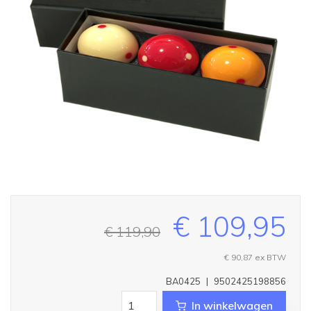
€ 109,95
€ 119,90
€ 90,87
ex BTW
BA0425
|
9502425198856
In winkelwagen