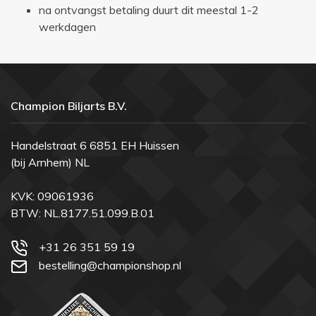
na ontvangst betaling duurt dit meestal 1-2
werkdagen
Champion Biljarts B.V.
Handelstraat 6 6851 EH Huissen
(bij Arnhem) NL
KVK: 09061936
BTW: NL.8177.51.099.B.01
+31 26 351 59 19
bestelling@championshop.nl