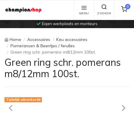
0
MENU
ZOEKEN
Eigen werkplaats en monteurs
Home
Accessoires
Keu accessoires
Pomeransen & Beentjes / ferulles
Green ring schr. pomerans m8/12mm 100st.
Green ring schr. pomerans
m8/12mm 100st.
Tijdelijk uitverkocht
Previous
Ne