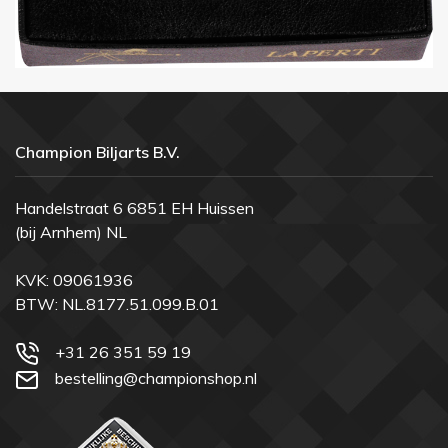
Champion Biljarts B.V.
Handelstraat 6 6851 EH Huissen
(bij Arnhem) NL
KVK: 09061936
BTW: NL.8177.51.099.B.01
+31 26 351 59 19
bestelling@championshop.nl