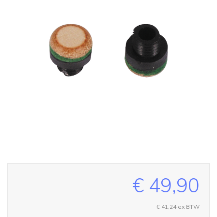
€ 49,90
€ 41,24
ex BTW