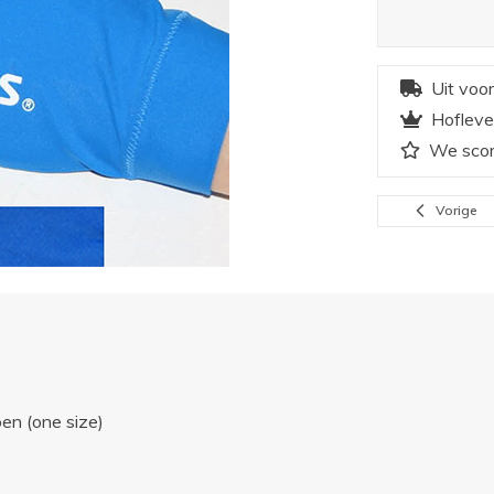
Uit voo
Hofleve
We scor
Vorige
en (one size)