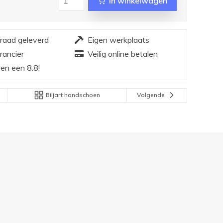
In winkelwagen
rraad geleverd
Eigen werkplaats
rancier
Veilig online betalen
en een 8.8!
Biljart handschoen
Volgende