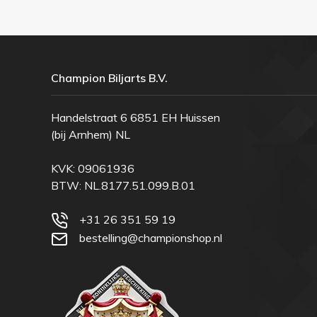
Champion Biljarts B.V.
Handelstraat 6 6851 EH Huissen
(bij Arnhem) NL
KVK: 09061936
BTW: NL.8177.51.099.B.01
+31 26 351 59 19
bestelling@championshop.nl