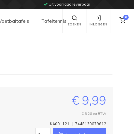
Uit voorraad leverbaar
0
Voetbaltafels
Tafeltennis
ZOEKEN
INLOGGEN
€ 9,99
€ 8,26
ex BTW
KA001121
|
7448130679612