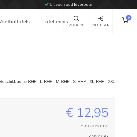
Uit voorraad leverbaar
0
Voetbaltafels
Tafeltennis
ZOEKEN
INLOGGEN
Beschikbaar in RHP - L, RHP - M, RHP - S, RHP - XL, RHP - XXL
€ 12,95
€ 10,70
ex BTW
KA001087