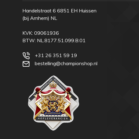
Handelstraat 6 6851 EH Huissen
(bij Arnhem) NL
KVK: 09061936
BTW: NL.8177.51.099.B.01
+31 26 351 59 19
bestelling@championshop.nl