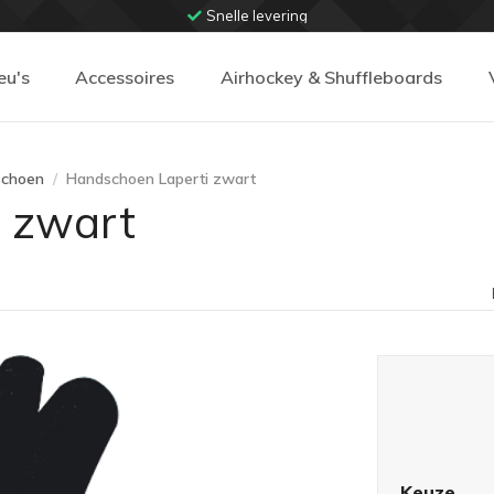
Snelle levering
eu's
Accessoires
Airhockey & Shuffleboards
dschoen
Handschoen Laperti zwart
 zwart
Keuze