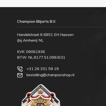
Champion Biljarts B.V.
Handelstraat 6 6851 EH Huissen
(bij Arnhem) NL
KVK: 09061936
BTW: NL.8177.51.099.B.01
+31 26 351 59 19
bestelling@championshop.nl