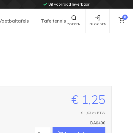
Uit voorraad leverbaar
0
Voetbaltafels
Tafeltennis
ZOEKEN
INLOGGEN
€ 1,25
€ 1,03
ex BTW
DA0400