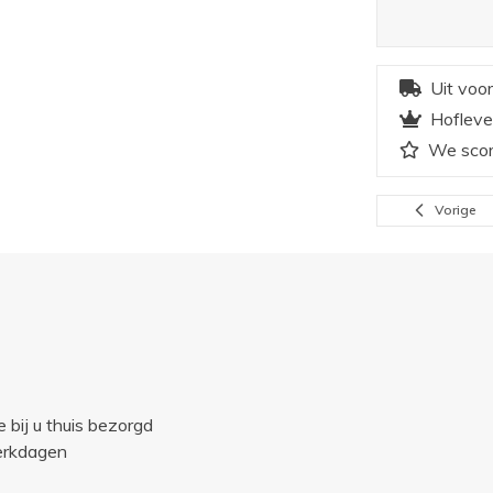
Uit voo
Hofleve
We scor
Vorige
e bij u thuis bezorgd
werkdagen