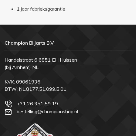
1 jaar fabrieksgarantie
Champion Biljarts B.V.
Handelstraat 6 6851 EH Huissen
(bij Arnhem) NL
KVK: 09061936
BTW: NL.8177.51.099.B.01
+31 26 351 59 19
bestelling@championshop.nl