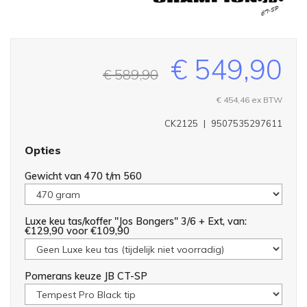
€ 549,90
€ 589,90
€ 454,46
ex BTW
CK2125
|
9507535297611
Opties
Gewicht van 470 t/m 560
Luxe keu tas/koffer "Jos Bongers" 3/6 + Ext, van:
€129,90 voor €109,90
Pomerans keuze JB CT-SP