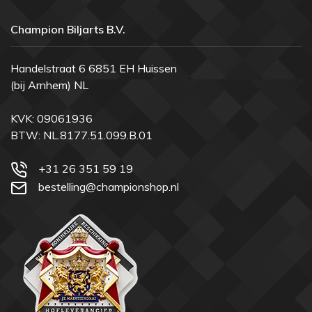
Champion Biljarts B.V.
Handelstraat 6 6851 EH Huissen
(bij Arnhem) NL
KVK: 09061936
BTW: NL.8177.51.099.B.01
+31 26 351 59 19
bestelling@championshop.nl