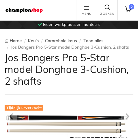
0
MENU
ZOEKEN
Eigen werkplaats en monteurs
Home
Keu's
Carambole keus
Toon alles
Jos Bongers Pro 5-Star model Donghae 3-Cushion, 2 shafts
Jos Bongers Pro 5-Star
model Donghae 3-Cushion,
2 shafts
Tijdelijk uitverkocht
Previous
Ne