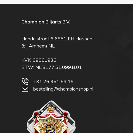
Champion Biljarts B.V.
Handelstraat 6 6851 EH Huissen
(bij Arnhem) NL
KVK: 09061936
BTW: NL.8177.51.099.B.01
+31 26 351 59 19
bestelling@championshop.nl