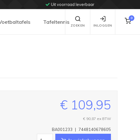
Uit voorraad leverbaar
0
Voetbaltafels
Tafeltennis
ZOEKEN
INLOGGEN
€ 109,95
€ 90,87
ex BTW
BA001233
|
7448140678605