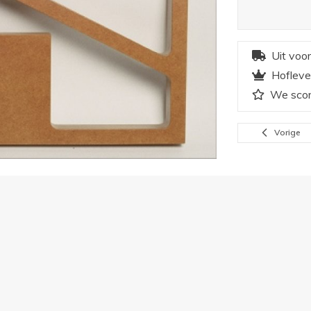
Uit voo
Hofleve
We scor
Vorige