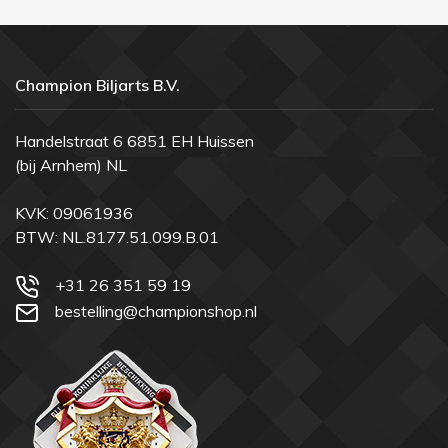
Champion Biljarts B.V.
Handelstraat 6 6851 EH Huissen
(bij Arnhem) NL
KVK: 09061936
BTW: NL.8177.51.099.B.01
+31 26 351 59 19
bestelling@championshop.nl