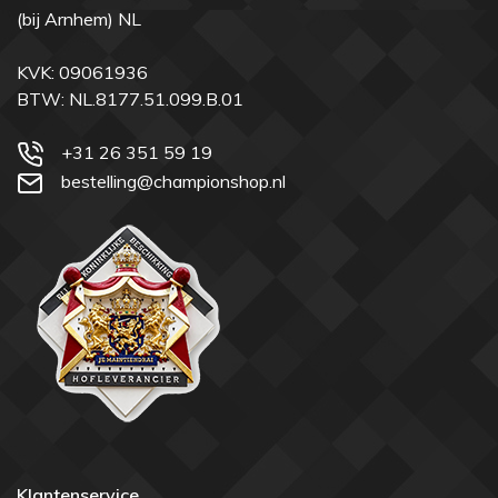
(bij Arnhem) NL
KVK: 09061936
BTW: NL.8177.51.099.B.01
+31 26 351 59 19
bestelling@championshop.nl
Klantenservice