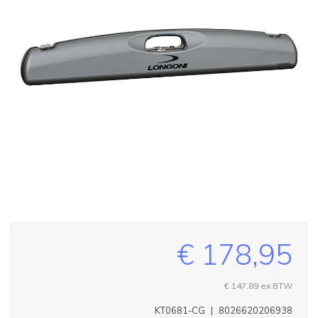
€ 178,95
€ 147,89
ex BTW
KT0681-CG
|
8026620206938