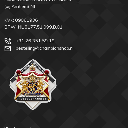
(bij Arnhem) NL
KVK: 09061936
BTW: NL.8177.51.099.B.01
+31 26 351 59 19
bestelling@championshop.nl