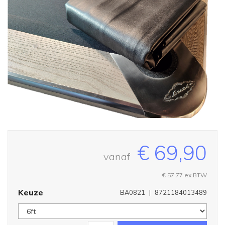
€ 69,90
vanaf
€ 57,77
ex BTW
Keuze
BA0821
|
8721184013489