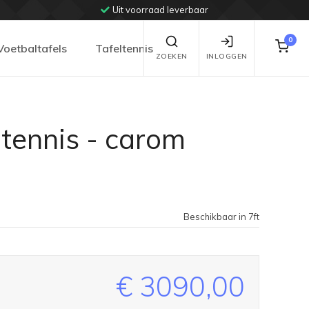
Uit voorraad leverbaar
0
Voetbaltafels
Tafeltennis
ZOEKEN
INLOGGEN
ltennis - carom
Beschikbaar in 7ft
€ 3090,00