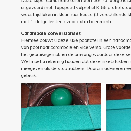
Deze super combinatie tafel heeft een *3-delige lei
uitgevoerd met Topspeed volprofiel K-66 profiel sto
wedstrijd laken in kleur naar keuze (9 verschillende k
met 1-delige leisteen voor extra beenruimte.
Carambole conversionset
Hiermee bouwt u deze luxe pooltafel in een handom
van pool naar carambole en vice versa. Grote voordelen
het gebruiksgemak en de omvang waardoor deze set 
Wel moet u rekening houden dat deze inzetstukken n
meegeven als de stootrubbers. Daarom adviseren we
gebruik.