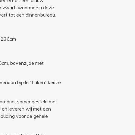
etreft dit een blauw
fen zwart, waarmee u deze
ert tot een dinner/bureau.
6x236cm
 66cm, bovenzijde met
bovenaan bij de “Laken” keuze
p product samengesteld met
g en leveren wij met een
rhouding voor de gehele