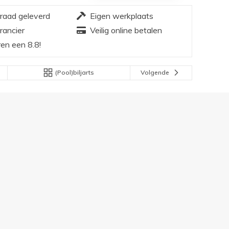
rraad geleverd
Eigen werkplaats
rancier
Veilig online betalen
en een 8.8!
(Pool)biljarts
Volgende