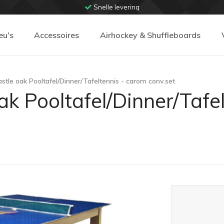
Snelle levering
eu's
Accessoires
Airhockey & Shuffleboards
astle oak Pooltafel/Dinner/Tafeltennis - carom conv.set
ak Pooltafel/Dinner/Tafe