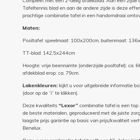
Compleet met een 2-delig afdekblad. Aan een zijde b
Tafeltennis blad en aan de andere zijde is deze ef
prachtige combinatie tafel in een handomdraai omtov
Maten:
Pooltafel: speelmaat: 100x200cm, buitenmaat: 13
TT-blad: 142,5x244cm
Hoogte: vrije beenruimte (onderzijde pooltafel): ca.
afdekblad erop: ca. 79cm.
Lakenkleuren:
kijkt u voor uitgebreide informatie 
(door op de “i” te klikken).
Deze kwaliteits
“Lexor”
combinatie tafel is een to
de beste materialen, geproduceerd met de juiste zor
laagste prijs garantie op basis van prijs/kwaliteit ve
Benelux.