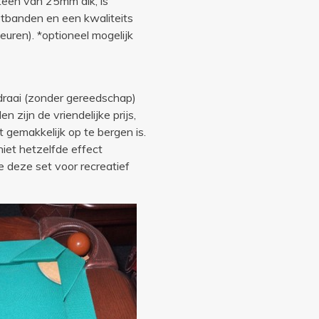
steen van 25mm dik, is
otbanden en een kwaliteits
leuren). *optioneel mogelijk
draai (zonder gereedschap)
 zijn de vriendelijke prijs,
gemakkelijk op te bergen is.
iet hetzelfde effect
 deze set voor recreatief