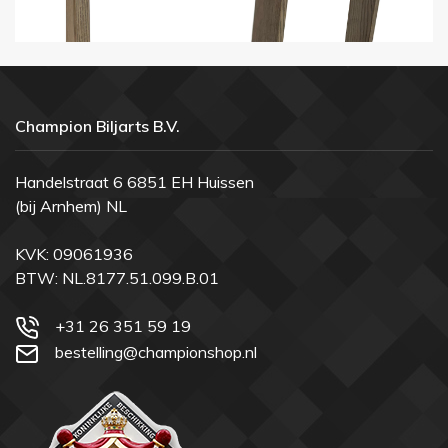
Champion Biljarts B.V.
Handelstraat 6 6851 EH Huissen
(bij Arnhem) NL
KVK: 09061936
BTW: NL.8177.51.099.B.01
+31 26 351 59 19
bestelling@championshop.nl