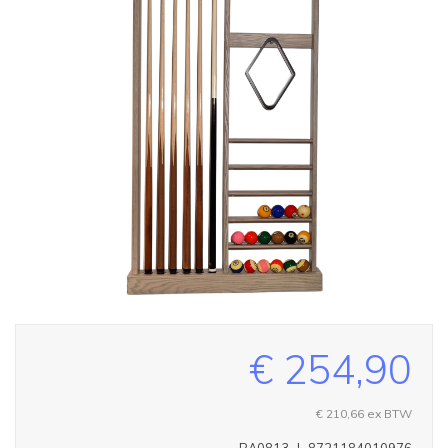
€ 254,90
€ 210,66
ex BTW
BA0813
|
8721184010976