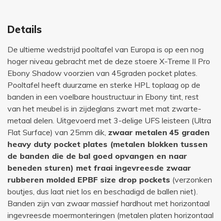
Details
De ultieme wedstrijd pooltafel van Europa is op een nog
hoger niveau gebracht met de deze stoere X-Treme II Pro
Ebony Shadow voorzien van 45graden pocket plates.
Pooltafel heeft duurzame en sterke HPL toplaag op de
banden in een voelbare houstructuur in Ebony tint, rest
van het meubel is in zijdeglans zwart met mat zwarte-
metaal delen. Uitgevoerd met 3-delige UFS leisteen (Ultra
Flat Surface) van 25mm dik,
zwaar metalen
45 graden
heavy duty pocket plates (metalen blokken tussen
de banden die de bal goed opvangen en naar
beneden sturen) met fraai ingevreesde zwaar
rubberen molded EPBF size drop pockets
(verzonken
boutjes, dus laat niet los en beschadigd de ballen niet).
Banden zijn van zwaar massief hardhout met horizontaal
ingevreesde moermonteringen (metalen platen horizontaal