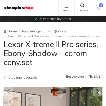
0
MENU
ZOEKEN
Uit voorraad leverbaar
Home
Aanbiedingen
(Pool)biljarts
Lexor X-treme II Pro series, Ebony-Shadow - carom conv.set
Lexor X-treme II Pro series,
Ebony-Shadow - carom
conv.set
Beschikbaar in 7ft, 8ft, 9ft
Terug naar overzicht
Previous
Ne