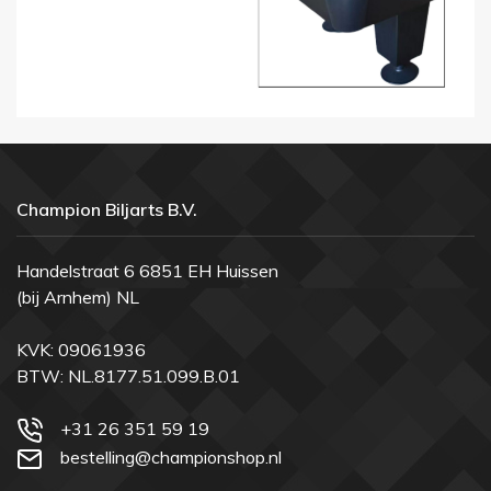
Champion Biljarts B.V.
Handelstraat 6 6851 EH Huissen
(bij Arnhem) NL
KVK: 09061936
BTW: NL.8177.51.099.B.01
+31 26 351 59 19
bestelling@championshop.nl