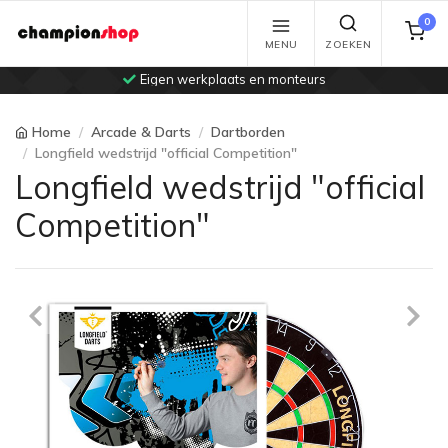
0
MENU
ZOEKEN
Eigen werkplaats en monteurs
Home
Arcade & Darts
Dartborden
Longfield wedstrijd "official Competition"
Longfield wedstrijd "official
Competition"
Previous
Ne