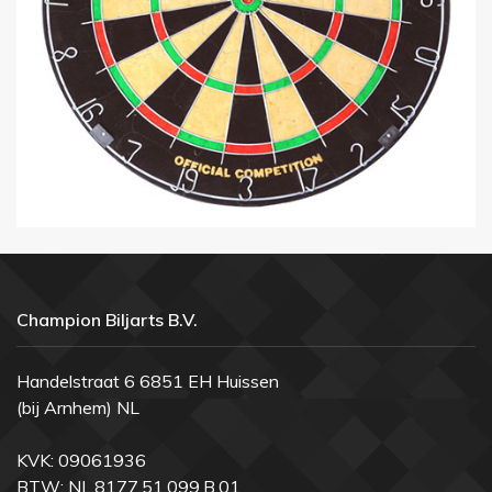
Champion Biljarts B.V.
Handelstraat 6 6851 EH Huissen
(bij Arnhem) NL
KVK: 09061936
BTW: NL.8177.51.099.B.01