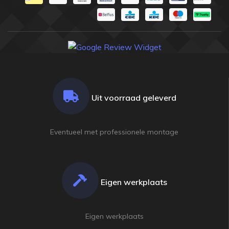
Uit voorraad geleverd
Eventueel met professionele montage
Eigen werkplaats
champion
champion
shop
shop
BILJART SPORTS & ENTERTAINMENT SINDS
BILJART SPORTS & ENTERTAINMENT SINDS
1915
1915
Eigen werkplaats