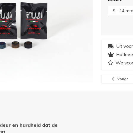
Uit voo
Hofleve
We scor
Vorige
kleur en hardheid dat de
t!