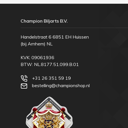
Champion Biljarts B.V.
Handelstraat 6 6851 EH Huissen
(bij Arnhem) NL
KVK: 09061936
BTW: NL.8177.51.099.B.01
+31 26 351 59 19
bestelling@championshop.nl