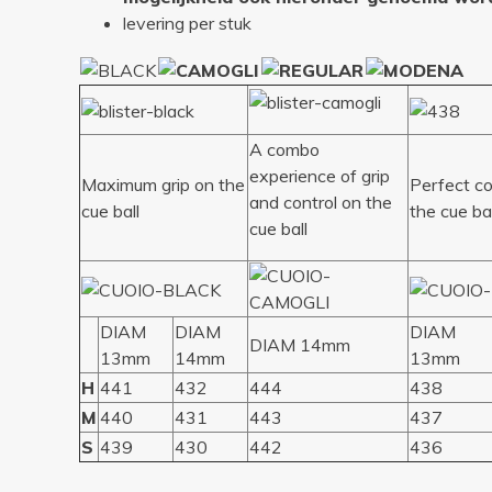
levering per stuk
A combo
experience of grip
Maximum grip on the
Perfect co
and control on the
cue ball
the cue bal
cue ball
DIAM
DIAM
DIAM
DIAM 14mm
13mm
14mm
13mm
H
441
432
444
438
M
440
431
443
437
S
439
430
442
436