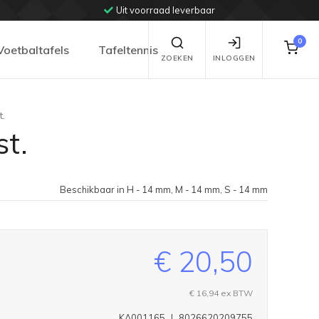
Uit voorraad leverbaar
0
Voetbaltafels
Tafeltennis
ZOEKEN
INLOGGEN
t.
t.
Beschikbaar in H - 14 mm, M - 14 mm, S - 14 mm
€ 20,50
€ 16,94
ex BTW
KA001165
|
8026620209755