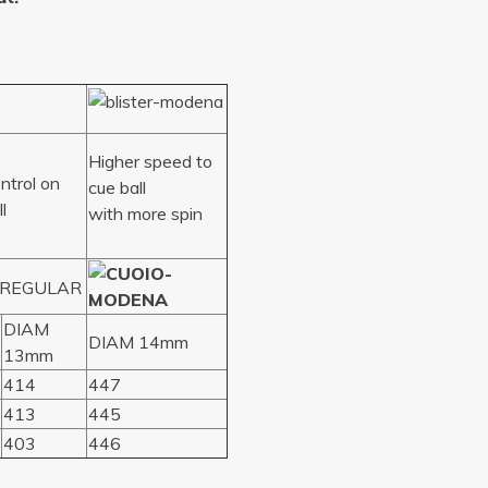
Higher speed to
ntrol on
cue ball
l
with more spin
DIAM
DIAM 14mm
13mm
414
447
413
445
403
446