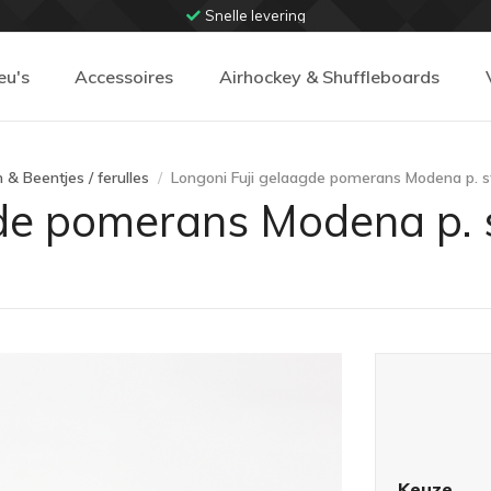
Snelle levering
eu's
Accessoires
Airhockey & Shuffleboards
& Beentjes / ferulles
Longoni Fuji gelaagde pomerans Modena p. s
de pomerans Modena p. s
Keuze