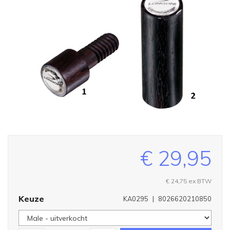
€ 29,95
€ 24,75 ex BTW
Keuze
KA0295
|
8026620210850