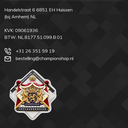
Handelstraat 6 6851 EH Huissen
(bij Arnhem) NL
KVK: 09061936
BTW: NL.8177.51.099.B.01
+31 26 351 59 19
bestelling@championshop.nl