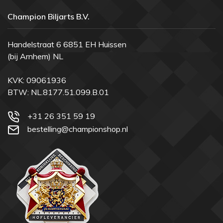
Champion Biljarts B.V.
Handelstraat 6 6851 EH Huissen
(bij Arnhem) NL
KVK: 09061936
BTW: NL.8177.51.099.B.01
+31 26 351 59 19
bestelling@championshop.nl