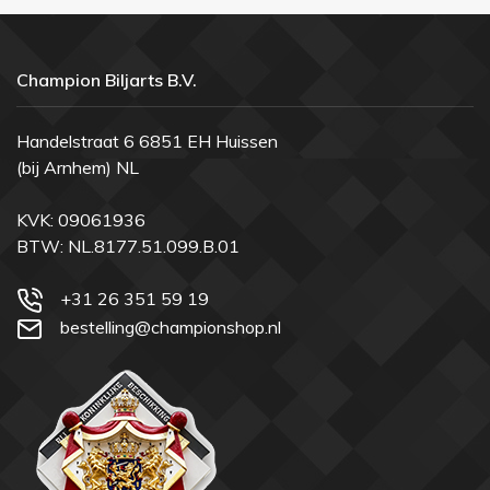
Champion Biljarts B.V.
Handelstraat 6 6851 EH Huissen
(bij Arnhem) NL
KVK: 09061936
BTW: NL.8177.51.099.B.01
+31 26 351 59 19
bestelling@championshop.nl