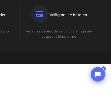
ier
Veilig online betalen
begrip
Via onze beveiligde verbindingen zijn uw
gegevens beschermd
1