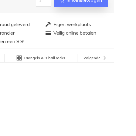
In winkelwagen
rraad geleverd
Eigen werkplaats
rancier
Veilig online betalen
en een 8.8!
Triangels & 9-ball racks
Volgende