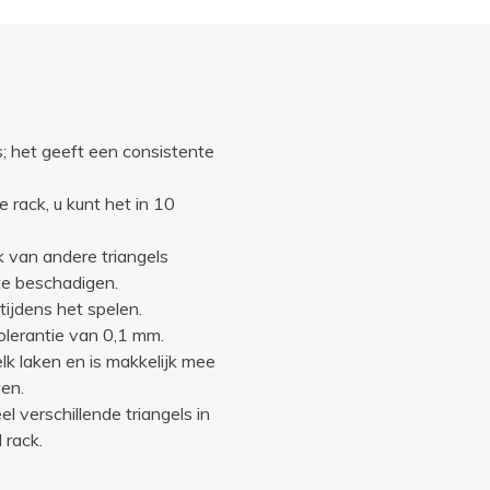
ls; het geeft een consistente
 rack, u kunt het in 10
k van andere triangels
 te beschadigen.
ijdens het spelen.
olerantie van 0,1 mm.
lk laken en is makkelijk mee
en.
 verschillende triangels in
 rack.