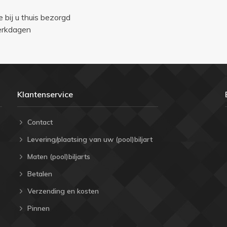
e bij u thuis bezorgd
werkdagen
Klantenservice
Contact
Levering/plaatsing van uw (pool)biljart
Maten (pool)biljarts
Betalen
Verzending en kosten
Pinnen