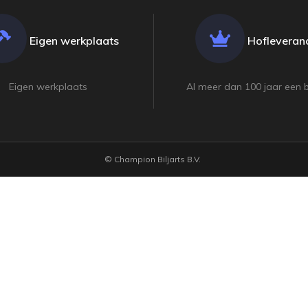
Eigen werkplaats
Hofleveranc
Eigen werkplaats
Al meer dan 100 jaar een 
© Champion Biljarts B.V.