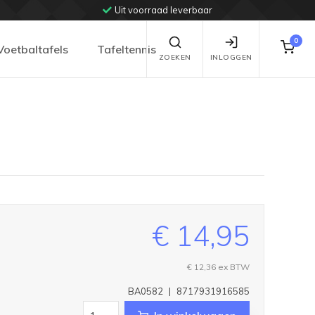
Uit voorraad leverbaar
0
Voetbaltafels
Tafeltennis
ZOEKEN
INLOGGEN
€ 14,95
€ 12,36
ex BTW
BA0582
|
8717931916585