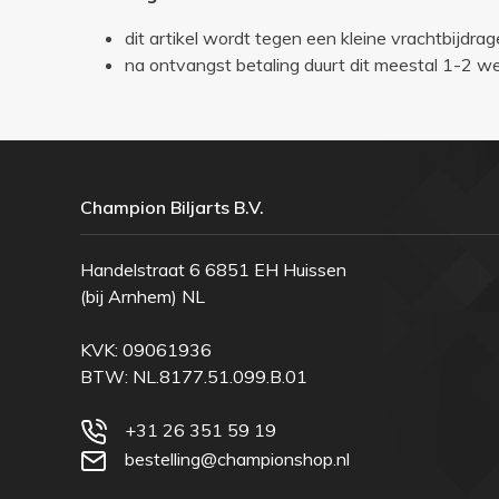
dit artikel wordt tegen een kleine vrachtbijdrag
na ontvangst betaling duurt dit meestal 1-2 
Champion Biljarts B.V.
Handelstraat 6 6851 EH Huissen
(bij Arnhem) NL
KVK: 09061936
BTW: NL.8177.51.099.B.01
+31 26 351 59 19
bestelling@championshop.nl