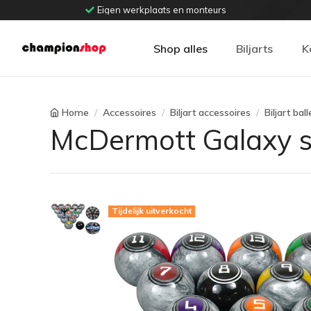
Eigen werkplaats en monteurs
Shop alles
Biljarts
K
Home
Accessoires
Biljart accessoires
Biljart bal
McDermott Galaxy s
Tijdelijk uitverkocht