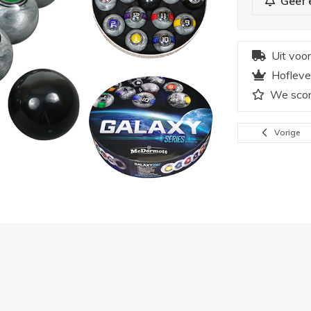
Geef 
Uit voo
Hofleve
We scor
Vorige