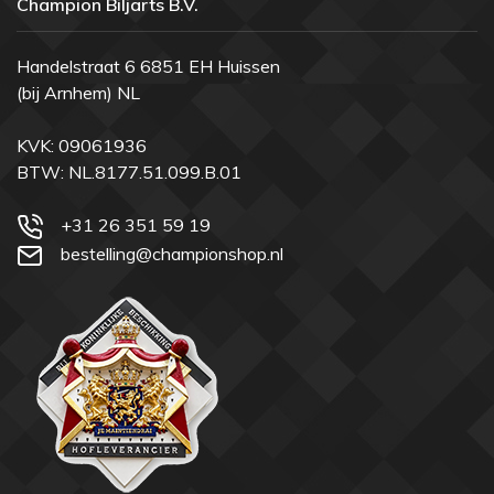
Champion Biljarts B.V.
Handelstraat 6 6851 EH Huissen
(bij Arnhem) NL
KVK: 09061936
BTW: NL.8177.51.099.B.01
+31 26 351 59 19
bestelling@championshop.nl