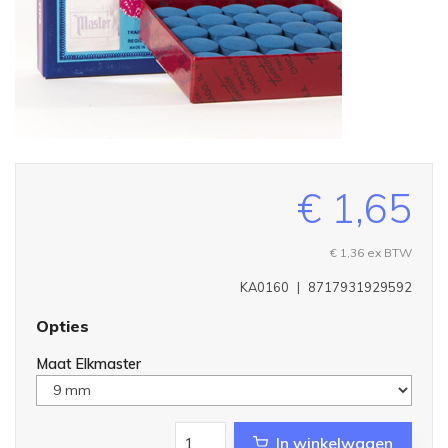
€ 1,65
€ 1,36
ex BTW
KA0160
|
8717931929592
Opties
Maat Elkmaster
In winkelwagen