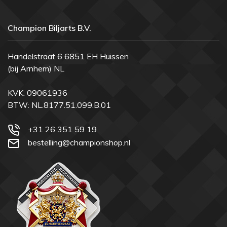
Champion Biljarts B.V.
Handelstraat 6 6851 EH Huissen
(bij Arnhem) NL
KVK: 09061936
BTW: NL.8177.51.099.B.01
+31 26 351 59 19
bestelling@championshop.nl