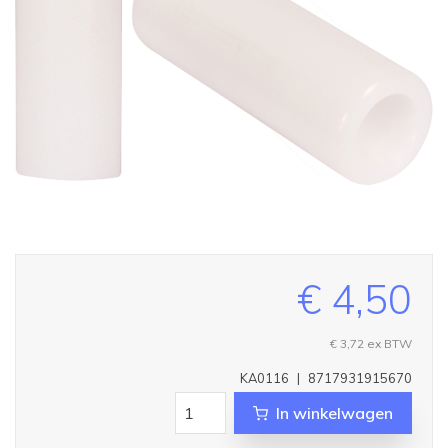
€ 4,50
€ 3,72
ex BTW
KA0116
|
8717931915670
In winkelwagen