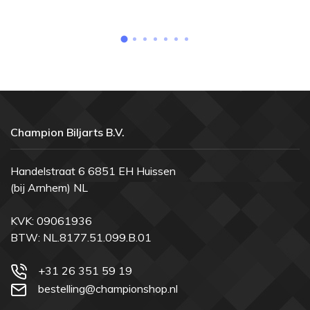
Champion Biljarts B.V.
Handelstraat 6 6851 EH Huissen
(bij Arnhem) NL
KVK: 09061936
BTW: NL.8177.51.099.B.01
+31 26 351 59 19
bestelling@championshop.nl