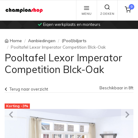
0
MENU
ZOEKEN
Eigen werkplaats en monteurs
Home
Aanbiedingen
(Pool)biljarts
Pooltafel Lexor Imperator Competition Blck-Oak
Pooltafel Lexor Imperator
Competition Blck-Oak
Beschikbaar in 8ft
Terug naar overzicht
Korting -3%
Previous
Ne