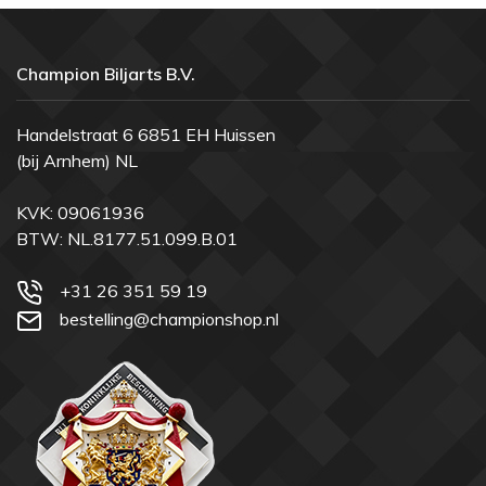
Champion Biljarts B.V.
Handelstraat 6 6851 EH Huissen
(bij Arnhem) NL
KVK: 09061936
BTW: NL.8177.51.099.B.01
+31 26 351 59 19
bestelling@championshop.nl