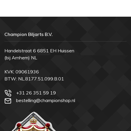
Champion Biljarts B.V.
Handelstraat 6 6851 EH Huissen
(bij Arnhem) NL
KVK: 09061936
BTW: NL.8177.51.099.B.01
+31 26 351 59 19
bestelling@championshop.nl