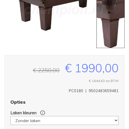
€ 1990,00
€ 2250,00
€ 1644,63
ex BTW
PC0180
|
9502483659481
Opties
Laken kleuren