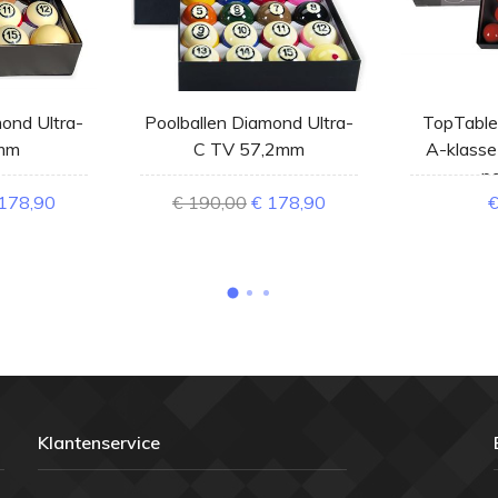
ond Ultra-
Poolballen Diamond Ultra-
TopTable 
mm
C TV 57,2mm
A-klasse
po
178,90
€ 190,00
€ 178,90
€
Klantenservice