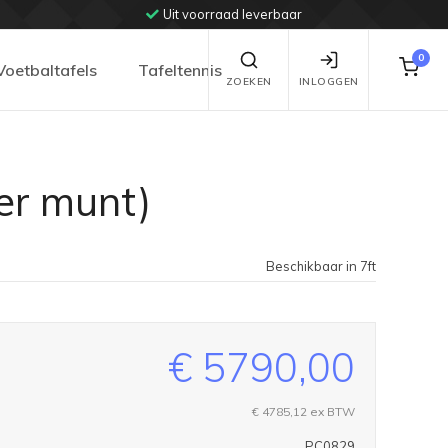
Uit voorraad leverbaar
0
Voetbaltafels
Tafeltennis
ZOEKEN
INLOGGEN
er munt)
Beschikbaar in 7ft
€ 5790,00
€ 4785,12
ex BTW
PC0829