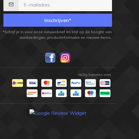
Inschrijven*
*Schrijf je in voor onze nieuwsbrief en blijf op de hoogte van
aanbiedingen, productinformatie en nieuwe items.
Veilig betalen met:
champion
champion
shop
shop