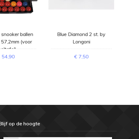
snooker ballen
Blue Diamond 2 st. by
Rest 
 57,2mm (voor
Longoni
oltafel)
 54,90
€ 7,50
Blijf op de hoogte