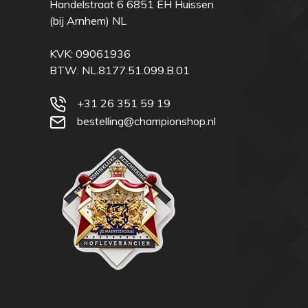
Handelstraat 6 6851 EH Huissen
(bij Arnhem) NL
KVK: 09061936
BTW: NL.8177.51.099.B.01
+31 26 351 59 19
bestelling@championshop.nl