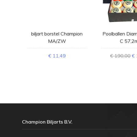
atte
biljart borstel Champion
Poolballen Diam
MA/ZW
C 57,2
€ 11,49
€ 190,00
€ 
Champion Biljarts B.V.