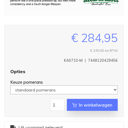
€ 284,95
€ 235,50
ex BTW
KA0710-M
|
7448120429456
Opties
Keuze pomerans
In winkelwagen
Uit voorraad geleverd