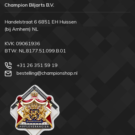
Champion Biljarts B.V.
Handelstraat 6 6851 EH Huissen
(bij Arnhem) NL
KVK: 09061936
BTW: NL.8177.51.099.B.01
+31 26 351 59 19
bestelling@championshop.nl